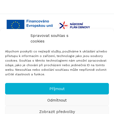
Spravovat souhlas s
cookies
Projekt je financován Evropskou unií, z programu
Digitální Evropa (ID: 101083551) a v rámci NEXT
Abychom poskytli co nejlepší služby, používáme k ukládání a/nebo
GENERATION EU (ID: EDIH1.5.01.4). Vyjádřené názory
přístupu k informacím o zařízení, technologie jako jsou soubory
a stanoviska jsou pouze názory a stanoviska autora
cookies. Souhlas s těmito technologiemi nám umožní zpracovávat
(autorů) a nemusí nutně odrážet názory a stanoviska
údaje, jako je chování při procházení nebo jedinečná ID na tomto
webu. Nesouhlas nebo odvolání souhlasu může nepříznivě ovlivnit
Evropské unie nebo Evropské komise. Evropská unie
určité vlastnosti a funkce.
ani orgán poskytující dotaci za ně nemohou nést
odpovědnost.
Příjmout
© EDIH Ostrava 2023
Odmítnout
Zobrazit předvolby