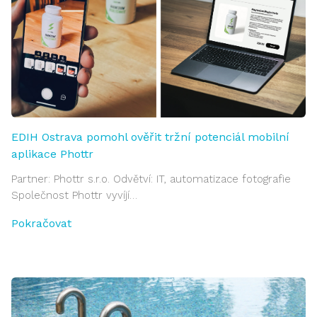
EDIH Ostrava pomohl ověřit tržní potenciál mobilní
aplikace Phottr
Partner: Phottr s.r.o. Odvětví: IT, automatizace fotografie
Společnost Phottr vyvíjí…
Pokračovat