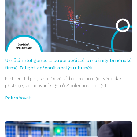
Umělá inteligence a superpočítač umožnily brněnské
firmě Telight zpřesnit analýzu buněk
Partner: Telight, s.r.o. Odvětví: biotechnologie, vědecké
přístroje, zpracování signálů Společnost Telight…
Pokračovat