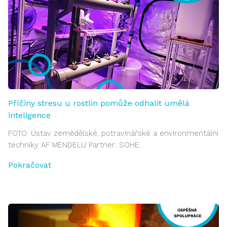
Příčiny stresu u rostlin pomůže odhalit umělá
inteligence
FOTO: Ústav zemědělské, potravinářské a environmentální
techniky AF MENDELU Partner: SOHE…
Pokračovat