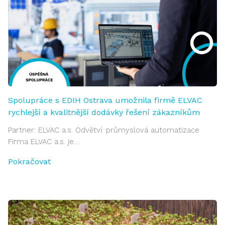
Spolupráce s EDIH Ostrava umožnila firmě ELVAC
rychlejší a kvalitnější dodávky řešení zákazníkům
Partner: ELVAC a.s. Odvětví: průmyslová automatizace
Firma ELVAC a.s. je…
Pokračovat