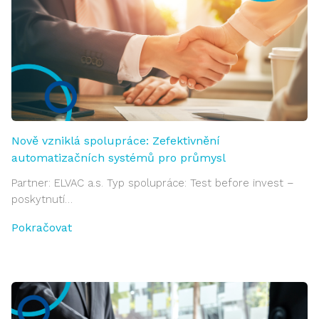
Nově vzniklá spolupráce: Zefektivnění
automatizačních systémů pro průmysl
Partner: ELVAC a.s. Typ spolupráce: Test before invest –
poskytnutí…
Pokračovat