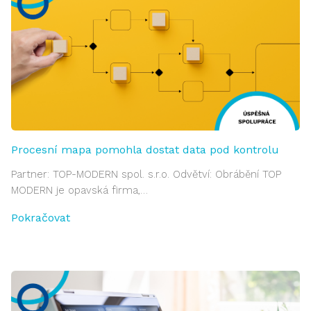
Procesní mapa pomohla dostat data pod kontrolu
Partner: TOP-MODERN spol. s.r.o. Odvětví: Obrábění TOP
MODERN je opavská firma,…
Pokračovat