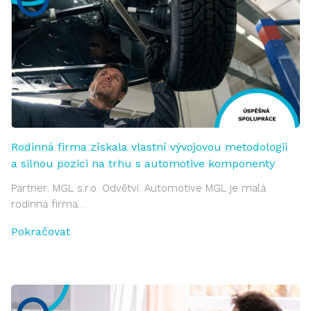
Rodinná firma získala vlastní vývojovou metodologii
a silnou pozici na trhu s automotive komponenty
Partner: MGL s.r.o. Odvětví: Automotive MGL je malá
rodinná firma…
Pokračovat