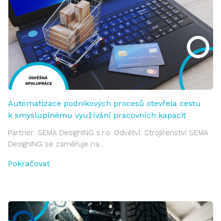
Automatizace podnikových procesů otevřela cestu
k smysluplnému využívání pracovních kapacit
Partner: SEMA DesignING s.r.o. Odvětví: Strojírenství SEMA
DesignING se zaměřuje na…
Pokračovat