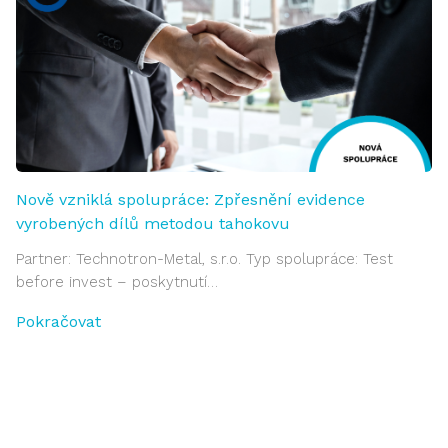
Nově vzniklá spolupráce: Zpřesnění evidence
vyrobených dílů metodou tahokovu
Partner: Technotron-Metal, s.r.o. Typ spolupráce: Test
before invest – poskytnutí…
Pokračovat